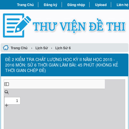
Trang Chủ
Đăng ký
Đăng nhập
Upload
Liên hệ
›
›
Trang Chủ
Lịch Sử
Lịch Sử 6
ĐỀ 2 KIỂM TRA CHẤT LƯỢNG HỌC KỲ II NĂM HỌC 2015 -
2016 MÔN: SỬ 6 THỜI GIAN LÀM BÀI: 45 PHÚT (KHÔNG KỂ
THỜI GIAN CHÉP ĐỀ)