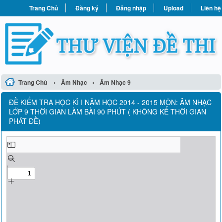
Trang Chủ
Đăng ký
Đăng nhập
Upload
Liên hệ
›
›
Trang Chủ
Âm Nhạc
Âm Nhạc 9
ĐỀ KIỂM TRA HỌC KÌ I NĂM HỌC 2014 - 2015 MÔN: ÂM NHẠC
LỚP 9 THỜI GIAN LÀM BÀI 90 PHÚT ( KHÔNG KỂ THỜI GIAN
PHÁT ĐỀ)