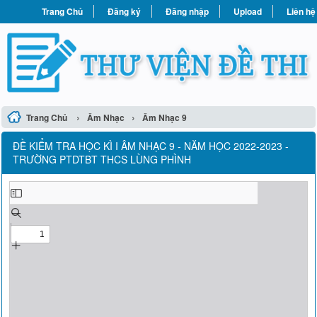
Trang Chủ
Đăng ký
Đăng nhập
Upload
Liên hệ
›
›
Trang Chủ
Âm Nhạc
Âm Nhạc 9
ĐỀ KIỂM TRA HỌC KÌ I ÂM NHẠC 9 - NĂM HỌC 2022-2023 -
TRƯỜNG PTDTBT THCS LÙNG PHÌNH