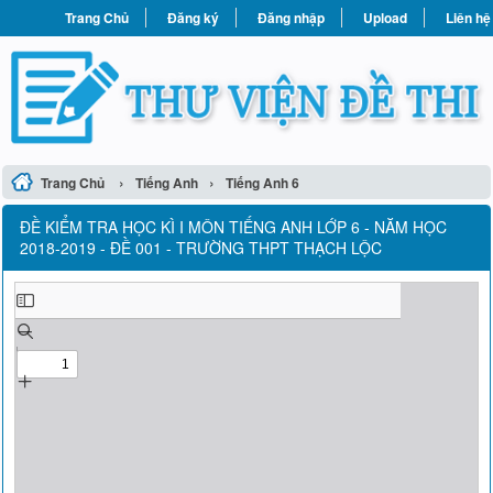
Trang Chủ
Đăng ký
Đăng nhập
Upload
Liên hệ
›
›
Trang Chủ
Tiếng Anh
Tiếng Anh 6
ĐỀ KIỂM TRA HỌC KÌ I MÔN TIẾNG ANH LỚP 6 - NĂM HỌC
2018-2019 - ĐỀ 001 - TRƯỜNG THPT THẠCH LỘC