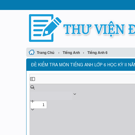
›
›
Trang Chủ
Tiếng Anh
Tiếng Anh 6
ĐỀ KIỂM TRA MÔN TIẾNG ANH LỚP 6 HỌC KỲ II N