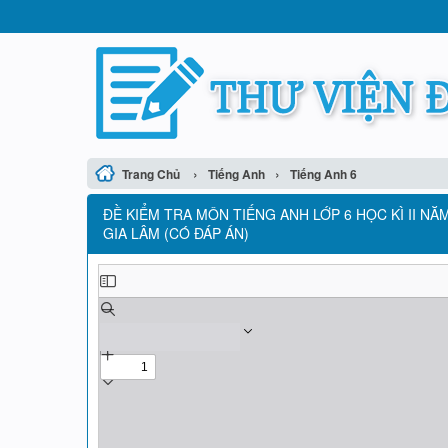
›
›
Trang Chủ
Tiếng Anh
Tiếng Anh 6
ĐỀ KIỂM TRA MÔN TIẾNG ANH LỚP 6 HỌC KÌ II NĂ
GIA LÂM (CÓ ĐÁP ÁN)