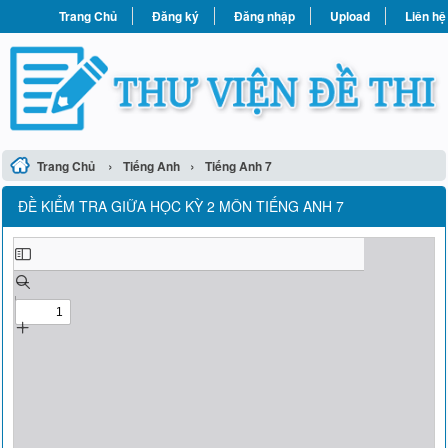
Trang Chủ
Đăng ký
Đăng nhập
Upload
Liên hệ
›
›
Trang Chủ
Tiếng Anh
Tiếng Anh 7
ĐỀ KIỂM TRA GIỮA HỌC KỲ 2 MÔN TIẾNG ANH 7