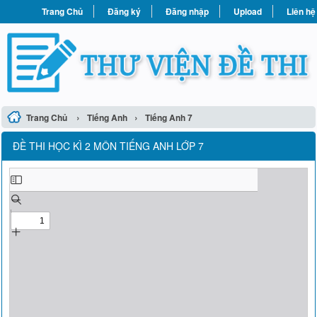
Trang Chủ
Đăng ký
Đăng nhập
Upload
Liên hệ
›
›
Trang Chủ
Tiếng Anh
Tiếng Anh 7
ĐỀ THI HỌC KÌ 2 MÔN TIẾNG ANH LỚP 7