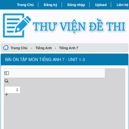
Trang Chủ
Đăng ký
Đăng nhập
Upload
Liên hệ
›
›
Trang Chủ
Tiếng Anh
Tiếng Anh 7
BÀI ÔN TẬP MÔN TIẾNG ANH 7 - UNIT 1-3