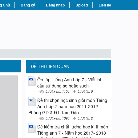
g Chủ
Đăng ký
Đăng nhập
Upload
Liên hệ
ĐỀ THI LIÊN QUAN
Ôn tập Tiếng Anh Lớp 7 - Viết lại
cấu sử dụng so hoặc such
Lượt xem: 1104
Lượt tải: 0
Đề thi chọn học sinh giỏi môn Tiếng
Anh Lớp 7 năm học 2011-2012 -
Phòng GD & ĐT Tam Đảo
Lượt xem: 1098
Lượt tải: 2
Đề kiểm tra chất lượng học kì II môn
Tiếng anh 7 - Năm học 2017- 2018