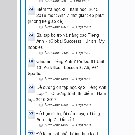
Lượt xem: 955
Lượt tải: 1
Kiểm tra học kì II năm học: 2015 -
2016 môn: Anh 7 thời gian: 45 phút
(không kể giao đề)
Lượt xem: 1094
Lượt tải: 0
Bài tập bổ trợ và nâng cao Tiếng
Anh 7 (Global Success) - Unit 1: My
hobbies
Lượt xem: 2205
Lượt tải: 1
Giáo án Tiếng Anh 7 Period 81 Unit
13: Activities - Lesson 3: A5, A6* –
Sports.
Lượt xem: 1453
Lượt tải: 1
Đề cương ôn tập học kỳ 2 Tiếng Anh
Lớp 7 - Chương trình thí điểm - Năm
học 2016-2017
Lượt xem: 1083
Lượt tải: 3
Đề học sinh giỏi cấp huyện Tiếng
Anh Lớp 7 - Đề số 1
Lượt xem: 1435
Lượt tải: 0
Đề khảo sát chất lượng học kỳ II