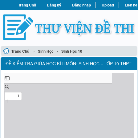
Trang Chủ
Đăng ký
Đăng nhập
Upload
Liên hệ
›
›
Trang Chủ
Sinh Học
Sinh Học 10
ĐỀ KIỂM TRA GIỮA HỌC KÌ II MÔN: SINH HỌC – LỚP 10 THPT