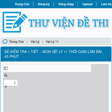
Trang Chủ
Đăng ký
Đăng nhập
Upload
Liên hệ
›
›
Trang Chủ
Vật Lý
Vật Lý 11
ĐỀ KIỂM TRA 1 TIẾT – MÔN VẬT LÝ 11 THỜI GIAN LÀM BÀI:
45 PHÚT