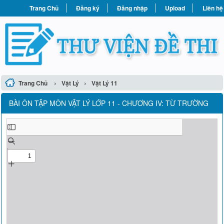
Trang Chủ
Đăng ký
Đăng nhập
Upload
Liên hệ
›
›
Trang Chủ
Vật Lý
Vật Lý 11
BÀI ÔN TẬP MÔN VẬT LÝ LỚP 11 - CHƯƠNG IV: TỪ TRƯỜNG