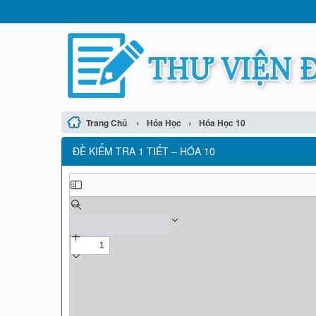
›
›
Trang Chủ
Hóa Học
Hóa Học 10
ĐỀ KIỂM TRA 1 TIẾT – HÓA 10