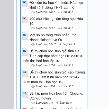
Đề kiểm tra học kì II môn: Hóa học
khối 10 Trường THPT Lam Kinh
Lượt xem: 1547
Lượt tải: 5
400 câu trắc nghiệm tổng hợp Hóa
10
Lượt xem: 2217
Lượt tải: 5
Một số phương trình phản ứng
Nhóm Halogen và Oxi
Lượt xem: 32413
Lượt tải: 3
Đề thi chọn học sinh giỏi tỉnh Hà
Tĩnh cấp thpt năm học 2012-2013
môn thi: Hoá học lớp 10
Lượt xem: 1756
Lượt tải: 1
Đề thi chọn học sinh giỏi cấp trường
THPT Lam Kinh năm học 2014 -
2015 môn thi: Hóa học 10
Lượt xem: 4236
Lượt tải: 3
Bài tập môn Hóa học 10 - Chương:
Oxi lưu huỳnh
Lượt xem: 714
Lượt tải: 0