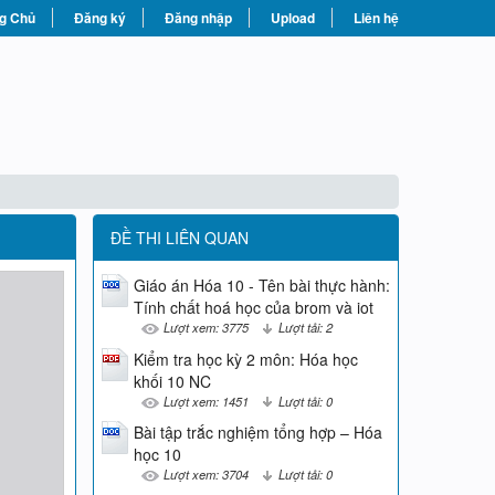
g Chủ
Đăng ký
Đăng nhập
Upload
Liên hệ
ĐỀ THI LIÊN QUAN
Giáo án Hóa 10 - Tên bài thực hành:
Tính chất hoá học của brom và iot
Lượt xem: 3775
Lượt tải: 2
Kiểm tra học kỳ 2 môn: Hóa học
khối 10 NC
Lượt xem: 1451
Lượt tải: 0
Bài tập trắc nghiệm tổng hợp – Hóa
học 10
Lượt xem: 3704
Lượt tải: 0