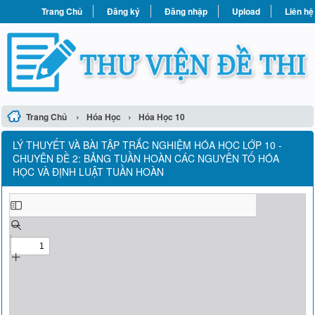
Trang Chủ
Đăng ký
Đăng nhập
Upload
Liên hệ
›
›
Trang Chủ
Hóa Học
Hóa Học 10
LÝ THUYẾT VÀ BÀI TẬP TRẮC NGHIỆM HÓA HỌC LỚP 10 -
CHUYÊN ĐỀ 2: BẢNG TUẦN HOÀN CÁC NGUYÊN TỐ HÓA
HỌC VÀ ĐỊNH LUẬT TUẦN HOÀN