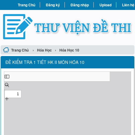
Trang Chủ
Đăng ký
Đăng nhập
Upload
Liên hệ
›
›
Trang Chủ
Hóa Học
Hóa Học 10
ĐỀ KIỂM TRA 1 TIẾT HK II MÔN HÓA 10