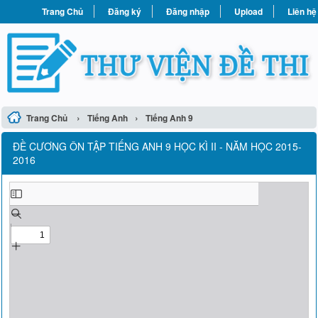
Trang Chủ
Đăng ký
Đăng nhập
Upload
Liên hệ
›
›
Trang Chủ
Tiếng Anh
Tiếng Anh 9
ĐỀ CƯƠNG ÔN TẬP TIẾNG ANH 9 HỌC KÌ II - NĂM HỌC 2015-
2016