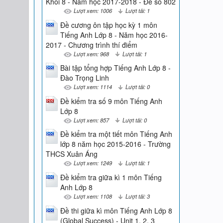
Khối 8 - Năm học 2017-2018 - Đề số 802
Lượt xem: 1006
Lượt tải: 1
Đề cương ôn tập học kỳ 1 môn
Tiếng Anh Lớp 8 - Năm học 2016-
2017 - Chương trình thí điểm
Lượt xem: 968
Lượt tải: 1
Bài tập tổng hợp Tiếng Anh Lớp 8 -
Đào Trọng Linh
Lượt xem: 1114
Lượt tải: 0
Đề kiểm tra số 9 môn Tiếng Anh
Lớp 8
Lượt xem: 857
Lượt tải: 0
Đề kiểm tra một tiết môn Tiếng Anh
lớp 8 năm học 2015-2016 - Trường
THCS Xuân Áng
Lượt xem: 1249
Lượt tải: 1
Đề kiểm tra giữa kì 1 môn Tiếng
Anh Lớp 8
Lượt xem: 1108
Lượt tải: 3
Đề thi giữa kì môn Tiếng Anh Lớp 8
(Global Success) - Unit 1, 2, 3