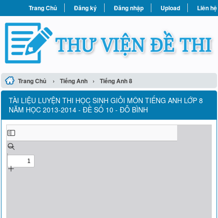
Trang Chủ
Đăng ký
Đăng nhập
Upload
Liên hệ
›
›
Trang Chủ
Tiếng Anh
Tiếng Anh 8
TÀI LIỆU LUYỆN THI HỌC SINH GIỎI MÔN TIẾNG ANH LỚP 8
NĂM HỌC 2013-2014 - ĐỀ SỐ 10 - ĐỖ BÌNH