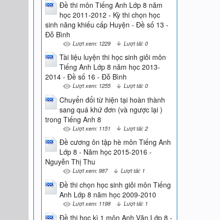
Đề thi môn Tiếng Anh Lớp 8 năm
học 2011-2012 - Kỳ thi chọn học
sinh năng khiếu cấp Huyện - Đề số 13 -
Đỗ Bình
Lượt xem: 1229
Lượt tải: 0
Tài liệu luyện thi học sinh giỏi môn
Tiếng Anh Lớp 8 năm học 2013-
2014 - Đề số 16 - Đỗ Bình
Lượt xem: 1255
Lượt tải: 0
Chuyển đổi từ hiện tại hoàn thành
sang quá khứ đơn (và ngược lại )
trong Tiếng Anh 8
Lượt xem: 1151
Lượt tải: 2
Đề cương ôn tập hè môn Tiếng Anh
Lớp 8 - Năm học 2015-2016 -
Nguyễn Thị Thu
Lượt xem: 987
Lượt tải: 1
Đề thi chọn học sinh giỏi môn Tiếng
Anh Lớp 8 năm học 2009-2010
Lượt xem: 1198
Lượt tải: 1
Đề thi học kì 1 môn Anh Văn Lớp 8 -