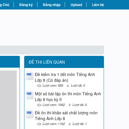
g Chủ
Đăng ký
Đăng nhập
Upload
Liên hệ
ĐỀ THI LIÊN QUAN
Đề kiểm tra 1 tiết môn Tiếng Anh
Lớp 8 (Có đáp án)
Lượt xem: 859
Lượt tải: 0
Một số bài tập ôn thi môn Tiếng Anh
Lớp 8 học kỳ II
Lượt xem: 1062
Lượt tải: 0
Đề ôn thi khảo sát chất lượng môn
Tiếng Anh Lớp 8
Lượt xem: 1162
Lượt tải: 1