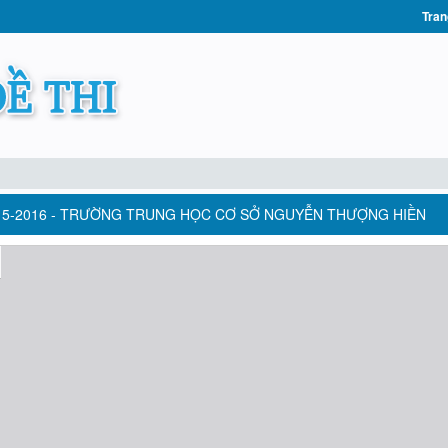
Tran
015-2016 - TRƯỜNG TRUNG HỌC CƠ SỞ NGUYỄN THƯỢNG HIỀN