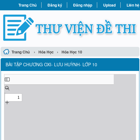
Trang Chủ
Đăng ký
Đăng nhập
Upload
Liên hệ
›
›
Trang Chủ
Hóa Học
Hóa Học 10
BÀI TẬP CHƯƠNG OXI- LƯU HUỲNH- LỚP 10