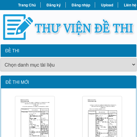
Trang Chủ
Đăng ký
Đăng nhập
Upload
Liên hệ
ĐỀ THI
ĐỀ THI MỚI