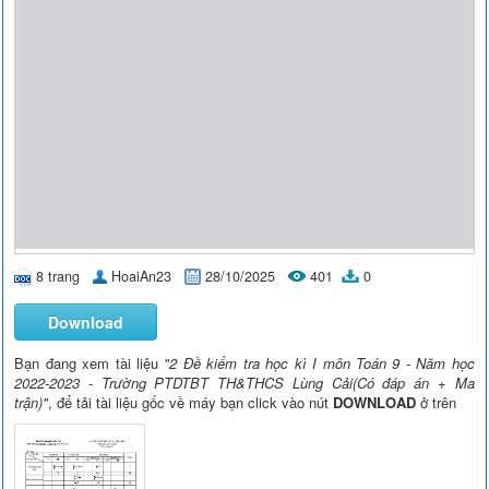
8 trang
HoaiAn23
28/10/2025
401
0
Download
Bạn đang xem tài liệu
"2 Đề kiểm tra học kì I môn Toán 9 - Năm học
2022-2023 - Trường PTDTBT TH&THCS Lùng Cải(Có đáp án + Ma
trận)"
, để tải tài liệu gốc về máy bạn click vào nút
DOWNLOAD
ở trên