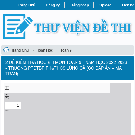
Trang Chủ
Đăng ký
Đăng nhập
Upload
Liên hệ
›
›
Trang Chủ
Toán Học
Toán 9
2 ĐỀ KIỂM TRA HỌC KÌ I MÔN TOÁN 9 - NĂM HỌC 2022-2023
- TRƯỜNG PTDTBT TH&THCS LÙNG CẢI(CÓ ĐÁP ÁN + MA
TRẬN)