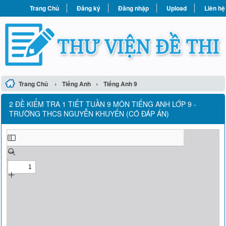
Trang Chủ
Đăng ký
Đăng nhập
Upload
Liên hệ
›
›
Trang Chủ
Tiếng Anh
Tiếng Anh 9
2 ĐỀ KIỂM TRA 1 TIẾT TUẦN 9 MÔN TIẾNG ANH LỚP 9 -
TRƯỜNG THCS NGUYỄN KHUYẾN (CÓ ĐÁP ÁN)