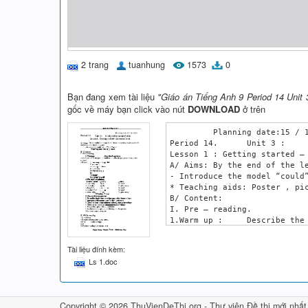
2 trang
tuanhung
1573
0
Bạn đang xem tài liệu
"Giáo án Tiếng Anh 9 Period 14 Unit 3
gốc về máy bạn click vào nút
DOWNLOAD
ở trên
 	 Planning date:15 / 10 / 2012

Period 14.	Unit 3 :	 A trip to the countryside.

Lesson 1 : Getting started – 
A/ Aims: By the end of the le
- Introduce the model “could”
* Teaching aids: Poster , pic
B/ Content:

I. Pre – reading.

1.Warm up :	Describe the picture.

- Ask Ss to look at the pictu
- Picture 	1 : watering the vegetables.

Tài liệu đính kèm:
	2: swimming.

Ls 1.doc
	3 : feeding the chicken

	4 : harvesting.

	5 : feeding the pig.

	6 : 

Copyright © 2026 ThuVienDeThi.org -
Thư viện Đề thi mới nhất
	7 : skiting
