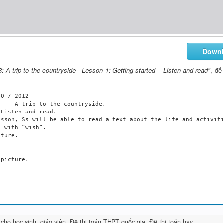
Down
: A trip to the countryside - Lesson 1: Getting started – Listen and read"
, để 
Listen and read.

sson, Ss will be able to read a text about the life and activiti
 with “wish”.

ture.

res and describe what the people are doing in the pictures.

 cho học sinh, giáo viên
,
Đề thi toán THPT quốc gia
,
Đề thi toán hay