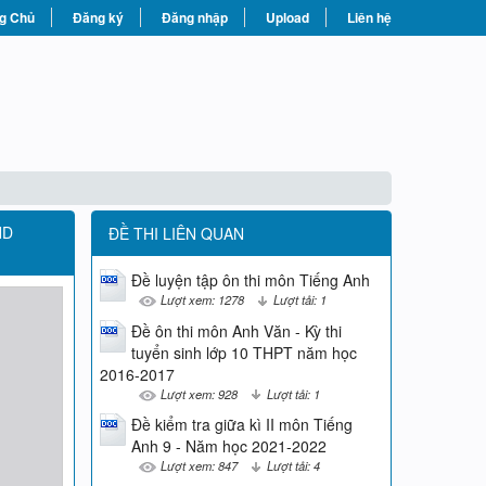
g Chủ
Đăng ký
Đăng nhập
Upload
Liên hệ
ND
ĐỀ THI LIÊN QUAN
Đề luyện tập ôn thi môn Tiếng Anh
Lượt xem: 1278
Lượt tải: 1
Đề ôn thi môn Anh Văn - Kỳ thi
tuyển sinh lớp 10 THPT năm học
2016-2017
Lượt xem: 928
Lượt tải: 1
Đề kiểm tra giữa kì II môn Tiếng
Anh 9 - Năm học 2021-2022
Lượt xem: 847
Lượt tải: 4