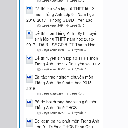
Lượt xem: 965
Lượt tải: 2
Đề thi thử vào lớp 10 THPT lần 2
môn Tiếng Anh Lớp 9 - Năm học
2016-2017 - Phòng GD&ĐT Yên Lạc
Lượt xem: 949
Lượt tải: 0
Đề thi môn Tiếng Anh - Kỳ thi tuyển
sinh lớp 10 THPT năm học 2016-
2017 - Đề B - Sở GD & ĐT Thanh Hóa
Lượt xem: 1381
Lượt tải: 0
Đề thi tuyển sinh lớp 10 THPT môn
Tiếng Anh Lớp 9 - Đề luyện số 1002
Lượt xem: 1272
Lượt tải: 1
Bài tập trắc nghiệm chuyên môn
Tiếng Anh Lớp 9 năm học 2015-
2016
Lượt xem: 965
Lượt tải: 0
Bộ đề bồi dưỡng học sinh giỏi môn
Tiếng Anh Lớp 9 THCS
Lượt xem: 1028
Lượt tải: 1
Đề kiểm tra 45 phút môn Tiếng Anh
Lớp 9 - Trường THCS Phan Chu