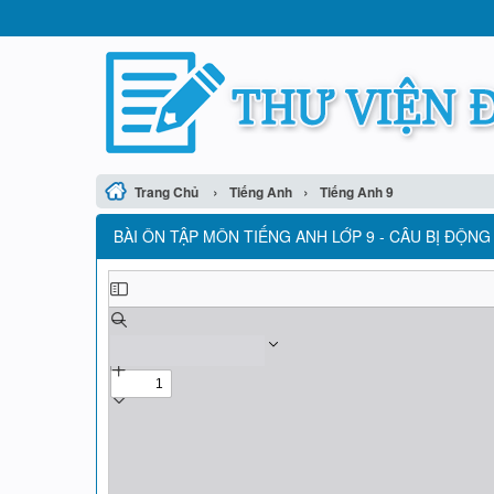
›
›
Trang Chủ
Tiếng Anh
Tiếng Anh 9
BÀI ÔN TẬP MÔN TIẾNG ANH LỚP 9 - CÂU BỊ ĐỘNG