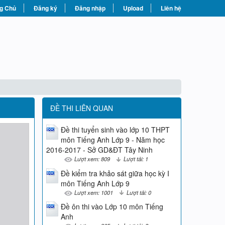
g Chủ
Đăng ký
Đăng nhập
Upload
Liên hệ
ĐỀ THI LIÊN QUAN
Đề thi tuyển sinh vào lớp 10 THPT
môn Tiếng Anh Lớp 9 - Năm học
2016-2017 - Sở GD&ĐT Tây Ninh
Lượt xem: 809
Lượt tải: 1
Đề kiểm tra khảo sát giữa học kỳ I
môn Tiếng Anh Lớp 9
Lượt xem: 1001
Lượt tải: 0
Đề ôn thi vào Lớp 10 môn Tiếng
Anh