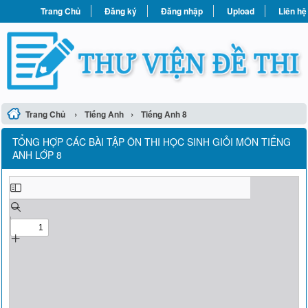
Trang Chủ
Đăng ký
Đăng nhập
Upload
Liên hệ
›
›
Trang Chủ
Tiếng Anh
Tiếng Anh 8
TỔNG HỢP CÁC BÀI TẬP ÔN THI HỌC SINH GIỎI MÔN TIẾNG
ANH LỚP 8