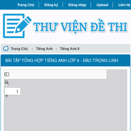
Trang Chủ
Đăng ký
Đăng nhập
Upload
Liên hệ
›
›
Trang Chủ
Tiếng Anh
Tiếng Anh 8
BÀI TẬP TỔNG HỢP TIẾNG ANH LỚP 8 - ĐÀO TRỌNG LINH