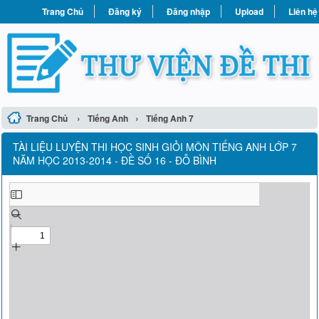
Trang Chủ
Đăng ký
Đăng nhập
Upload
Liên hệ
›
›
Trang Chủ
Tiếng Anh
Tiếng Anh 7
TÀI LIỆU LUYỆN THI HỌC SINH GIỎI MÔN TIẾNG ANH LỚP 7
NĂM HỌC 2013-2014 - ĐỀ SỐ 16 - ĐỖ BÌNH