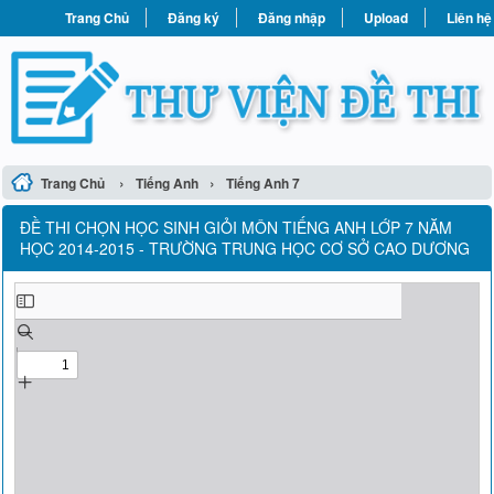
Trang Chủ
Đăng ký
Đăng nhập
Upload
Liên hệ
›
›
Trang Chủ
Tiếng Anh
Tiếng Anh 7
ĐỀ THI CHỌN HỌC SINH GIỎI MÔN TIẾNG ANH LỚP 7 NĂM
HỌC 2014-2015 - TRƯỜNG TRUNG HỌC CƠ SỞ CAO DƯƠNG