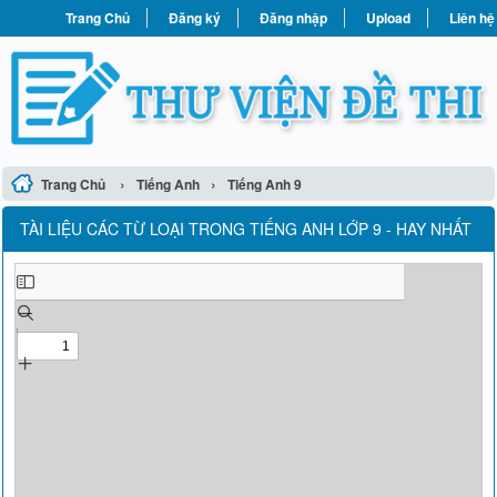
Trang Chủ
Đăng ký
Đăng nhập
Upload
Liên hệ
›
›
Trang Chủ
Tiếng Anh
Tiếng Anh 9
TÀI LIỆU CÁC TỪ LOẠI TRONG TIẾNG ANH LỚP 9 - HAY NHẤT