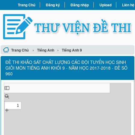
Trang Chủ
Đăng ký
Đăng nhập
Upload
Liên hệ
›
›
Trang Chủ
Tiếng Anh
Tiếng Anh 9
ĐỀ THI KHẢO SÁT CHẤT LƯỢNG CÁC ĐỘI TUYỂN HỌC SINH
GIỎI MÔN TIẾNG ANH KHỐI 9 - NĂM HỌC 2017-2018 - ĐỀ SỐ
960