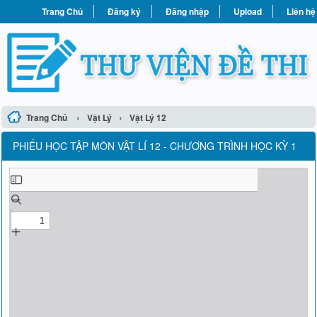
Trang Chủ
Đăng ký
Đăng nhập
Upload
Liên hệ
›
›
Trang Chủ
Vật Lý
Vật Lý 12
PHIẾU HỌC TẬP MÔN VẬT LÍ 12 - CHƯƠNG TRÌNH HỌC KỲ 1