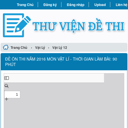
Trang Chủ
Đăng ký
Đăng nhập
Upload
Liên hệ
›
›
Trang Chủ
Vật Lý
Vật Lý 12
ĐỀ ÔN THI NĂM 2016 MÔN VẬT LÍ - THỜI GIAN LÀM BÀI: 90
PHÚT