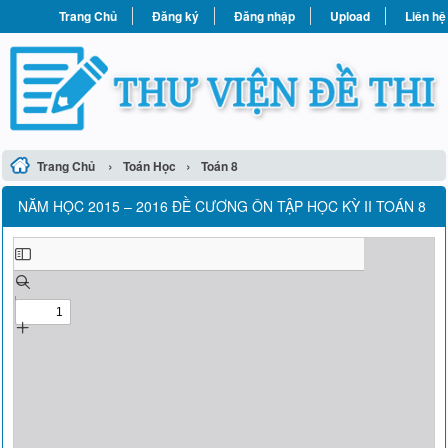
Trang Chủ
Đăng ký
Đăng nhập
Upload
Liên hệ
›
›
Trang Chủ
Toán Học
Toán 8
NĂM HỌC 2015 – 2016 ĐỀ CƯƠNG ÔN TẬP HỌC KỲ II TOÁN 8