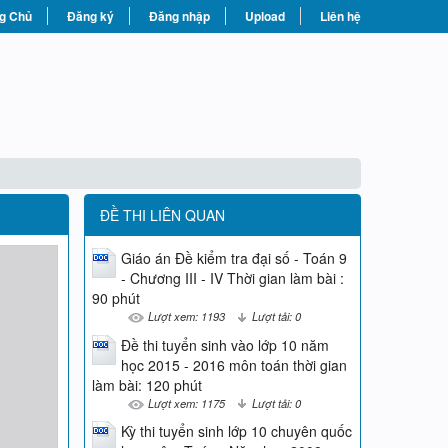
g Chủ
Đăng ký
Đăng nhập
Upload
Liên hệ
ĐỀ THI LIÊN QUAN
Giáo án Đề kiểm tra đại số - Toán 9
- Chương III - IV Thời gian làm bài :
90 phút
Lượt xem: 1193
Lượt tải: 0
Đề thi tuyển sinh vào lớp 10 năm
học 2015 - 2016 môn toán thời gian
làm bài: 120 phút
Lượt xem: 1175
Lượt tải: 0
Kỳ thi tuyển sinh lớp 10 chuyên quốc