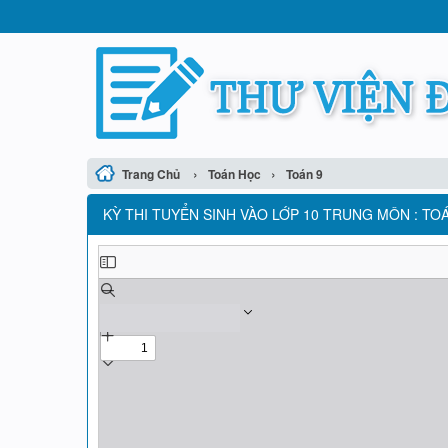
›
›
Trang Chủ
Toán Học
Toán 9
KỲ THI TUYỂN SINH VÀO LỚP 10 TRUNG MÔN : TOÁ