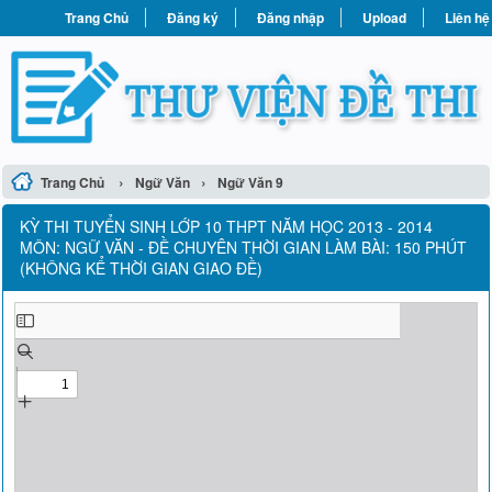
Trang Chủ
Đăng ký
Đăng nhập
Upload
Liên hệ
›
›
Trang Chủ
Ngữ Văn
Ngữ Văn 9
KỲ THI TUYỂN SINH LỚP 10 THPT NĂM HỌC 2013 - 2014
MÔN: NGỮ VĂN - ĐỀ CHUYÊN THỜI GIAN LÀM BÀI: 150 PHÚT
(KHÔNG KỂ THỜI GIAN GIAO ĐỀ)