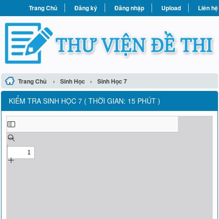
Trang Chủ
Đăng ký
Đăng nhập
Upload
Liên hệ
›
›
Trang Chủ
Sinh Học
Sinh Học 7
KIỂM TRA SINH HỌC 7 ( THỜI GIAN: 15 PHÚT )