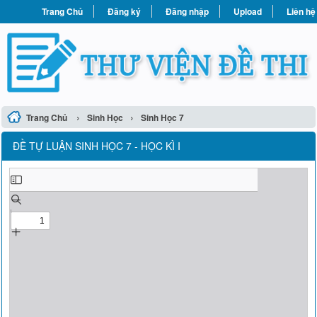
Trang Chủ
Đăng ký
Đăng nhập
Upload
Liên hệ
›
›
Trang Chủ
Sinh Học
Sinh Học 7
ĐỀ TỰ LUẬN SINH HỌC 7 - HỌC KÌ I