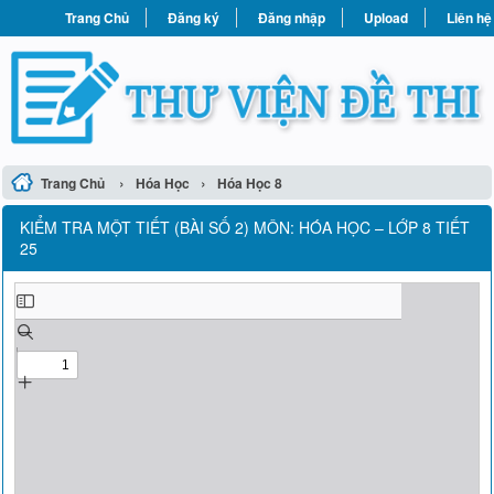
Trang Chủ
Đăng ký
Đăng nhập
Upload
Liên hệ
›
›
Trang Chủ
Hóa Học
Hóa Học 8
KIỂM TRA MỘT TIẾT (BÀI SỐ 2) MÔN: HÓA HỌC – LỚP 8 TIẾT
25