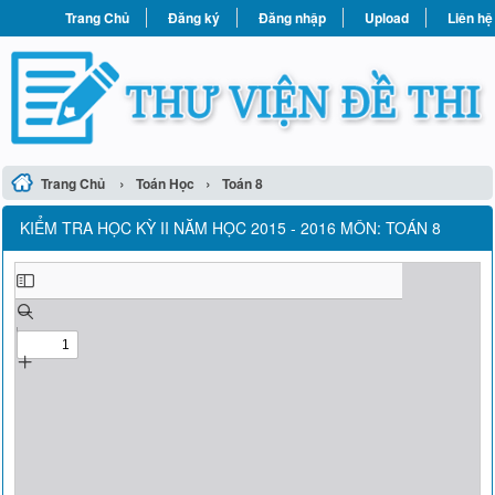
Trang Chủ
Đăng ký
Đăng nhập
Upload
Liên hệ
›
›
Trang Chủ
Toán Học
Toán 8
KIỂM TRA HỌC KỲ II NĂM HỌC 2015 - 2016 MÔN: TOÁN 8