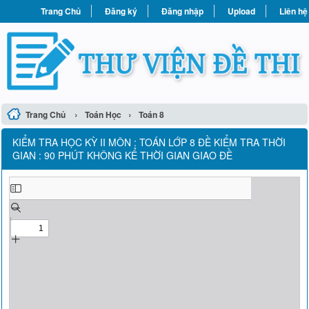
Trang Chủ
Đăng ký
Đăng nhập
Upload
Liên hệ
›
›
Trang Chủ
Toán Học
Toán 8
KIỂM TRA HỌC KỲ II MÔN : TOÁN LỚP 8 ĐỀ KIỂM TRA THỜI
GIAN : 90 PHÚT KHÔNG KỂ THỜI GIAN GIAO ĐỀ