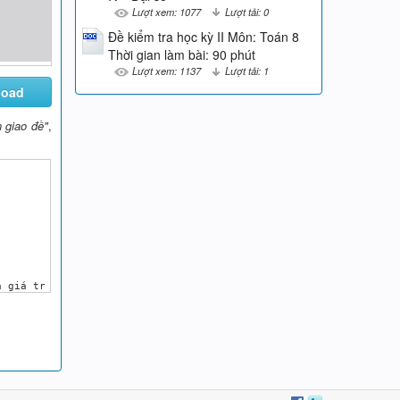
Lượt xem: 1077
Lượt tải: 0
Đề kiểm tra học kỳ II Môn: Toán 8
Thời gian làm bài: 90 phút
Lượt xem: 1137
Lượt tải: 1
load
 giao đề"
,