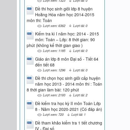
Lượt xem: 1323
Lượt tải: 0
Đề thi học sinh giỏi lớp 8 huyện
Hoằng Hóa năm học 2014-2015
môn thi: Toán
Lượt xem: 6362
Lượt tải: 0
Kiểm tra kì I năm học: 2014 - 2015
môn: Toán – Lớp: 8 thời gian: 90
phút (không kể thời gian giao )
Lượt xem: 1185
Lượt tải: 0
Giáo án lớp 8 môn Đại số - Tiết 64
đến tiết 68
Lượt xem: 1296
Lượt tải: 0
Đề thi chọn học sinh giỏi cấp huyện
năm học 2013 - 2014 môn thi : Toán
8 thời gian làm bài: 120 phút
Lượt xem: 2193
Lượt tải: 2
Đề kiểm tra học kỳ II môn Toán Lớp
8 - Năm học 2020-2021 (Có đáp án)
Lượt xem: 720
Lượt tải: 1
Đề tham khảo kiểm tra 1 tiết chương
IV - Đại số