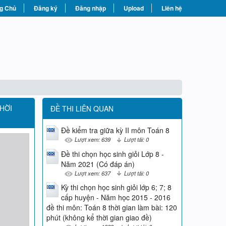
g Chủ
Đăng ký
Đăng nhập
Upload
Liên hệ
THỜI
ĐỀ THI LIÊN QUAN
Đề kiểm tra giữa kỳ II môn Toán 8
Lượt xem: 639
Lượt tải: 0
Đề thi chọn học sinh giỏi Lớp 8 -
Năm 2021 (Có đáp án)
Lượt xem: 637
Lượt tải: 0
Kỳ thi chọn học sinh giỏi lớp 6; 7; 8
cấp huyện - Năm học 2015 - 2016
đề thi môn: Toán 8 thời gian làm bài: 120
phút (không kể thời gian giao đề)