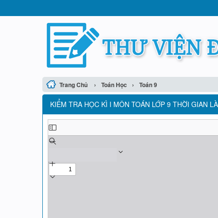
›
›
Trang Chủ
Toán Học
Toán 9
KIỂM TRA HỌC KÌ I MÔN TOÁN LỚP 9 THỜI GIAN LÀ