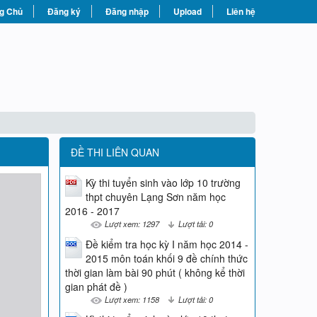
g Chủ
Đăng ký
Đăng nhập
Upload
Liên hệ
ĐỀ THI LIÊN QUAN
Kỳ thi tuyển sinh vào lớp 10 trường
thpt chuyên Lạng Sơn năm học
2016 - 2017
Lượt xem: 1297
Lượt tải: 0
Đề kiểm tra học kỳ I năm học 2014 -
2015 môn toán khối 9 đề chính thức
thời gian làm bài 90 phút ( không kể thời
gian phát đề )
Lượt xem: 1158
Lượt tải: 0