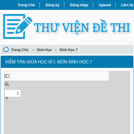
Trang Chủ
Đăng ký
Đăng nhập
Upload
Liên hệ
›
›
Trang Chủ
Sinh Học
Sinh Học 7
KIỂM TRA GIỮA HỌC KÌ I: MÔN SINH HỌC 7