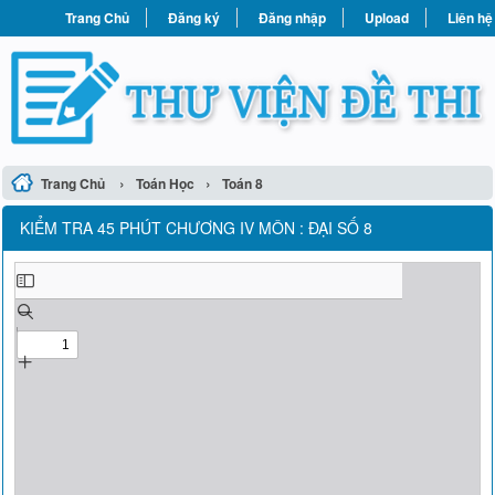
Trang Chủ
Đăng ký
Đăng nhập
Upload
Liên hệ
›
›
Trang Chủ
Toán Học
Toán 8
KIỂM TRA 45 PHÚT CHƯƠNG IV MÔN : ĐẠI SỐ 8