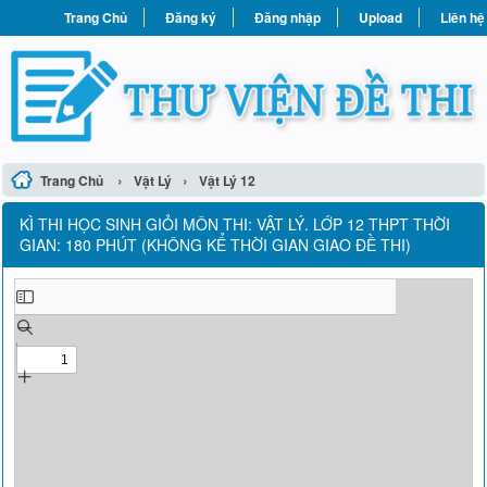
Trang Chủ
Đăng ký
Đăng nhập
Upload
Liên hệ
›
›
Trang Chủ
Vật Lý
Vật Lý 12
KÌ THI HỌC SINH GIỎI MÔN THI: VẬT LÝ. LỚP 12 THPT THỜI
GIAN: 180 PHÚT (KHÔNG KỂ THỜI GIAN GIAO ĐỀ THI)