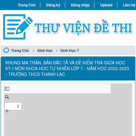
Trang Chủ
Đăng ký
Đăng nhập
Upload
Liên hệ
›
›
Trang Chủ
Sinh Học
Sinh Học 7
KHUNG MA TRẬN, BẢN ĐẶC TẢ VÀ ĐỀ KIỂM TRA GIỮA HỌC
KỲ I MÔN KHOA HỌC TỰ NHIÊN LỚP 7 - NĂM HỌC 2022-2023
- TRƯỜNG THCS THANH LẠC