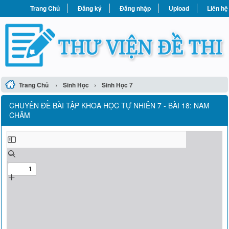
Trang Chủ
Đăng ký
Đăng nhập
Upload
Liên hệ
›
›
Trang Chủ
Sinh Học
Sinh Học 7
CHUYÊN ĐỀ BÀI TẬP KHOA HỌC TỰ NHIÊN 7 - BÀI 18: NAM
CHÂM