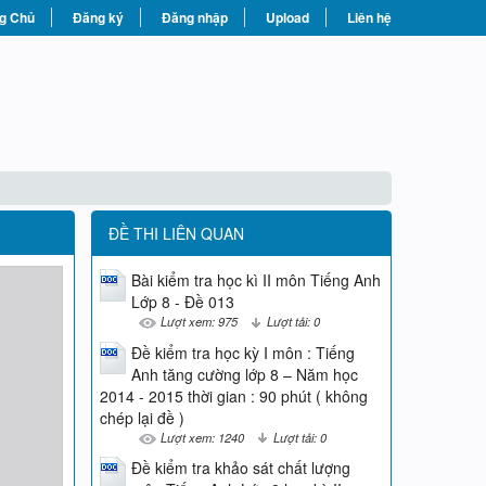
g Chủ
Đăng ký
Đăng nhập
Upload
Liên hệ
ĐỀ THI LIÊN QUAN
Bài kiểm tra học kì II môn Tiếng Anh
Lớp 8 - Đề 013
Lượt xem: 975
Lượt tải: 0
Đề kiểm tra học kỳ I môn : Tiếng
Anh tăng cường lớp 8 – Năm học
2014 - 2015 thời gian : 90 phút ( không
chép lại đề )
Lượt xem: 1240
Lượt tải: 0
Đề kiểm tra khảo sát chất lượng